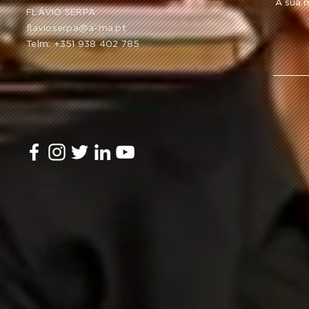
FLÁVIO SERPA
flavioserpa@a-ma.pt
Telm: +351 938 402 785