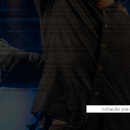
”, álbum de 1988, seria um disco histórico para o grupo, alcançando
etembro, 8 mil pessoas esgotam o Campo Pequeno e daí resulta u
vo que atinge vendas superiores a “Disco de Platina”.
e 1990, o grupo reúne-se para a gravação de um novo álbum de orig
” é editado em Novembro e é “Disco de Ouro” antes do Natal. Com 
ovante inicia em Maio de 1991 uma digressão nacional que marca os 
da.
de 91 lançam uma coletânea intitulada “Saudades do Futuro”, um 
s melhores temas do grupo. É no fim desse ano que decidem pôr fi
musical.
dissolução em 1991, reúnem-se pela primeira vez em 1999, a propósi
s dos 25 anos da Revolução de Abril. A partir daqui o Trovante re
 vezes: em 2006, no Campo Pequeno; em 2010 no Rock In Rio; em 2
 de comemoração dos seus 35 anos de carreira; e em 2015, nas Fe
é composto por: Artur Costa, Fernando Júdice, João Gil, João Nuno
, José Salgueiro, Luís Represas e Manuel Faria.
cotação para