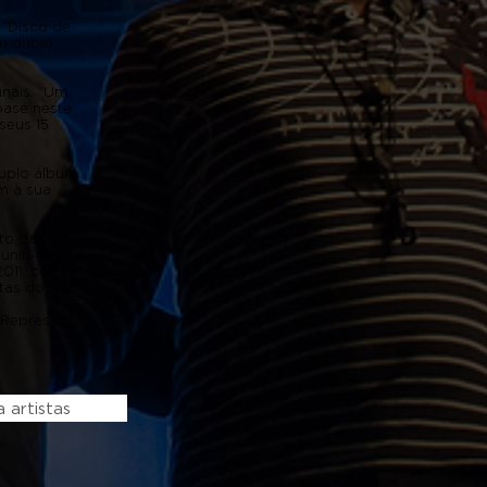
 “Disco de
m duplo
inais. “Um
base neste
seus 15
duplo álbum
m à sua
to das
uniu-se por
011, com 5
stas do Mar.
 Represas,
 artistas