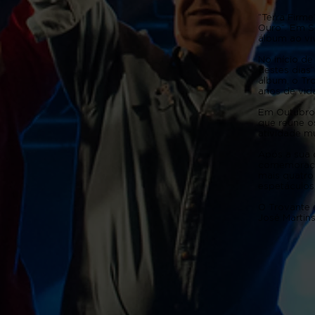
“Terra Firme
Ouro”. Em S
álbum ao vi
No início d
destes dias
álbum, o Tr
anos de vi
Em Outubro 
que reúne o
atividade 
Após a sua 
comemoraçõe
mais quatro
espetáculos
O Trovante 
José Martins