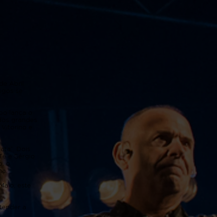
e Abril.
igos se
po lança o
dos grandes
Vitorino e
ata”. Dois
Tê e Sérgio
, o
gna.
Maio, este
tender a