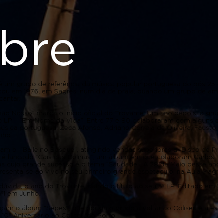
bre
é um grupo de referência da música popular portuguesa do pós 25 d
u em 1976, em Sagres, num dia de praia, quando um grupo de am
 cantar.
hão Nosso” marca o início oficial do Trovante. Um ano depois, o gru
 LP – “Em Nome da Vida”. Entre 77 e 80 colaboraram com alguns 
sica portuguesa: Zeca Afonso, Adriano Correia de Oliveira, Fausto, 
inho.
am o “Baile no Bosque”, atingindo vendas superiores a “Disco de Pr
 é lançado “Cais das Colinas”, um álbum em que colaboram Carlos 
s cujo grande sucesso é o tema “Saudade”. A 28 de Maio desse ano
resenta-se ao vivo no seu primeiro grande espetáculo, na Aula Ma
dúvida, o ano do Trovante, dando o título ao seu 5º LP. Editado em 
 nº1 em Junho.
çam o álbum “Sepes”, que obriga o grupo a voltar ao Coliseu e a es
 10º Aniversário ao Coliseu do Porto.