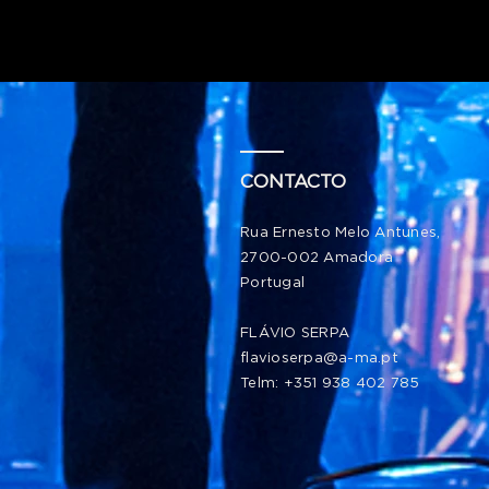
CONTACTO
Rua Ernesto Melo Antunes,
2700-002 Amadora
Portugal
FLÁVIO SERPA
flavioserpa@a-ma.pt
Telm: +351 938 402 785