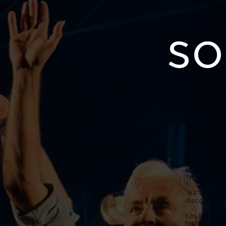
so
O Trovante 
Tudo começo
juntou para
Em 1977, “C
seu segundo
nomes da mú
Sérgio God
Em 1981 edit
anos depois
Godinho, ma
Trovante ap
“84” é, sem 
disco seria
Em 1986 lan
festa do seu